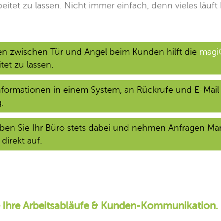
itet zu lassen. Nicht immer einfach, denn vieles läuf
n zwischen Tür und Angel beim Kunden hilft die
magi
et zu lassen.
nformationen in einem System, an Rückrufe und E-Mail 
.
aben Sie Ihr Büro stets dabei und nehmen Anfragen Ma
 direkt auf.
 Ihre Arbeitsabläufe & Kunden-Kommunikation. 