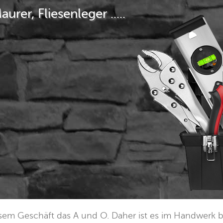
aurer, Fliesenleger .....
em Geschäft das A und O. Daher ist es im Handwerk b