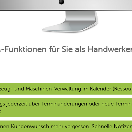
Funktionen für Sie als Handwerker
hrzeug- und Maschinen-Verwaltung im Kalender (Ress
gs jederzeit über Terminänderungen oder neue Termin
.
einen Kundenwunsch mehr vergessen. Schnelle Notizen