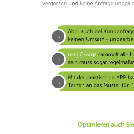
vergessen und keine Anfrage unbearbe
Aber auch bei Kundenfrage
keinen Umsatz - unbearbeit
magiC-orga
sammelt alle I
sein muss sogar regelmäßig
Mit der praktischen APP h
Termin an das Muster für..."
Optimieren auch Sie