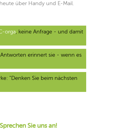
t heute über Handy und E-Mail.
C-orga
, keine Anfrage - und damit
Antworten erinnert sie - wenn es
rke: "Denken Sie beim nächsten
Sprechen Sie uns an!