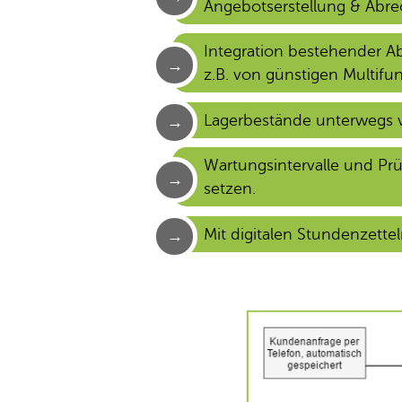
Angebotserstellung & Abr
Integration bestehender 
z.B. von günstigen Multifu
Lagerbestände unterwegs 
Wartungsintervalle und Pr
setzen.
Mit digitalen Stundenzette