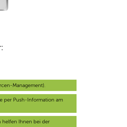
:
ourcen-Management).
e per Push-Information am
 helfen Ihnen bei der