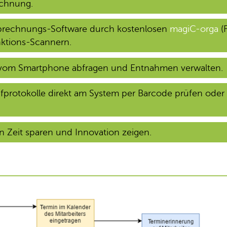
echnung.
Abrechnungs-Software durch kostenlosen
magiC-orga
(
nktions-Scannern.
vom Smartphone abfragen und Entnahmen verwalten.
üfprotokolle direkt am System per Barcode prüfen ode
ln Zeit sparen und Innovation zeigen.